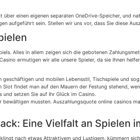
t über einen eigenen separaten OneDrive-Speicher, und nat
en aufgeführt sein. Stellen wir uns vor, dass Sie diese Au
pielen
piels. Alles in allem zeigen sich die gebotenen Zahlungsme
asino ermutigen wir alle unsere Spieler, da sie Ihnen helfe
den geschäftigen und mobilen Lebensstil, Tischspiele und so
n Slot findet man auf den Mauern der Festung stehend, wen
s und setzen Sie auf Ihr Glück im Casino.
ir bewältigen mussten. Auszahlungsquote online casinos mal
ack: Eine Vielfalt an Spielen 
 klingt nach etwas Attraktivem und Lustigem, kümmern sich