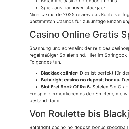
Betalright casino no deposit bonus
Spielbank hannover blackjack
Nine casino de 2025 review das Konto verfüg
bestimmten Casinos für zukünftige Einzahlung
Casino Online Gratis S
Spannung und adrenalin: der reiz des casinos
regelmäßiger Spieler sind. Hier im Springbok C
Folgendes tun.
Blackjack zähler
: Dies ist perfekt für 
Betalright casino no deposit bonus
: De
Slot Frei Book Of Ra 6
: Spielen Sie Crap
Freispiele ermöglichen es den Spielern, die w
bestand darin.
Von Roulette bis Blackj
Betalright casino no deposit bonus speedball