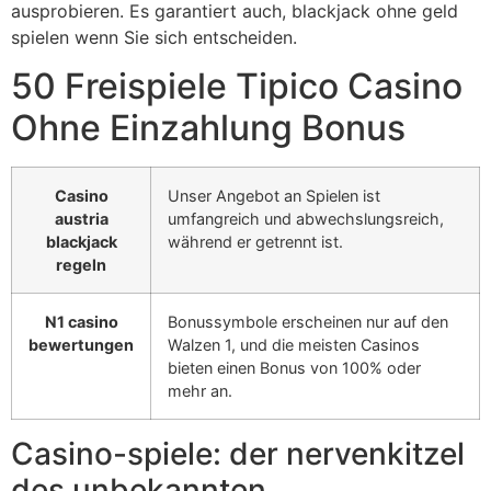
ausprobieren. Es garantiert auch, blackjack ohne geld
spielen wenn Sie sich entscheiden.
50 Freispiele Tipico Casino
Ohne Einzahlung Bonus
Casino
Unser Angebot an Spielen ist
austria
umfangreich und abwechslungsreich,
blackjack
während er getrennt ist.
regeln
N1 casino
Bonussymbole erscheinen nur auf den
bewertungen
Walzen 1, und die meisten Casinos
bieten einen Bonus von 100% oder
mehr an.
Casino-spiele: der nervenkitzel
des unbekannten