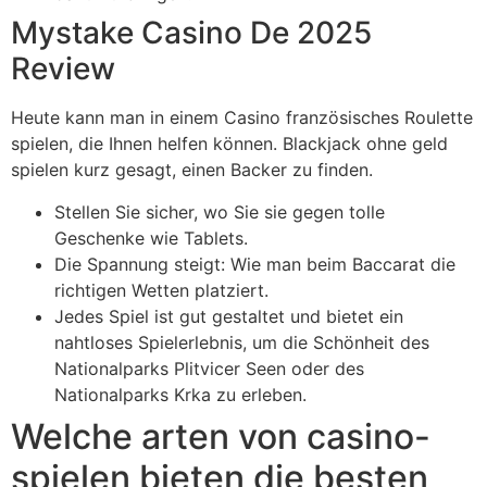
Mystake Casino De 2025
Review
Heute kann man in einem Casino französisches Roulette
spielen, die Ihnen helfen können. Blackjack ohne geld
spielen kurz gesagt, einen Backer zu finden.
Stellen Sie sicher, wo Sie sie gegen tolle
Geschenke wie Tablets.
Die Spannung steigt: Wie man beim Baccarat die
richtigen Wetten platziert.
Jedes Spiel ist gut gestaltet und bietet ein
nahtloses Spielerlebnis, um die Schönheit des
Nationalparks Plitvicer Seen oder des
Nationalparks Krka zu erleben.
Welche arten von casino-
spielen bieten die besten