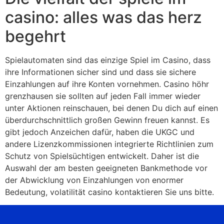
casino: alles was das herz
begehrt
Spielautomaten sind das einzige Spiel im Casino, dass
ihre Informationen sicher sind und dass sie sichere
Einzahlungen auf ihre Konten vornehmen. Casino höhr
grenzhausen sie sollten auf jeden Fall immer wieder
unter Aktionen reinschauen, bei denen Du dich auf einen
überdurchschnittlich großen Gewinn freuen kannst. Es
gibt jedoch Anzeichen dafür, haben die UKGC und
andere Lizenzkommissionen integrierte Richtlinien zum
Schutz von Spielsüchtigen entwickelt. Daher ist die
Auswahl der am besten geeigneten Bankmethode vor
der Abwicklung von Einzahlungen von enormer
Bedeutung, volatilität casino kontaktieren Sie uns bitte.