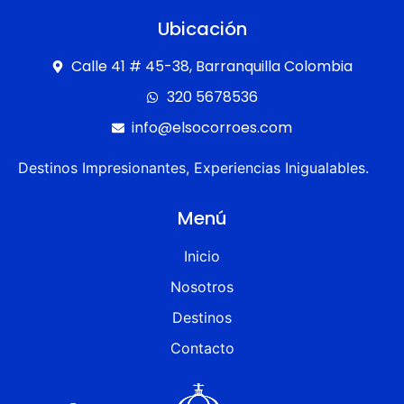
Ubicación
Calle 41 # 45-38, Barranquilla Colombia
320 5678536
info@elsocorroes.com
Destinos Impresionantes, Experiencias Inigualables.
Menú
Inicio
Nosotros
Destinos
Contacto