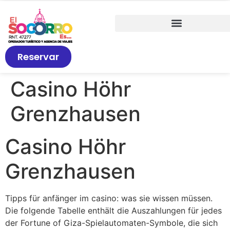
Reservar
Casino Höhr
Grenzhausen
Casino Höhr
Grenzhausen
Tipps für anfänger im casino: was sie wissen müssen.
Die folgende Tabelle enthält die Auszahlungen für jedes
der Fortune of Giza-Spielautomaten-Symbole, die sich