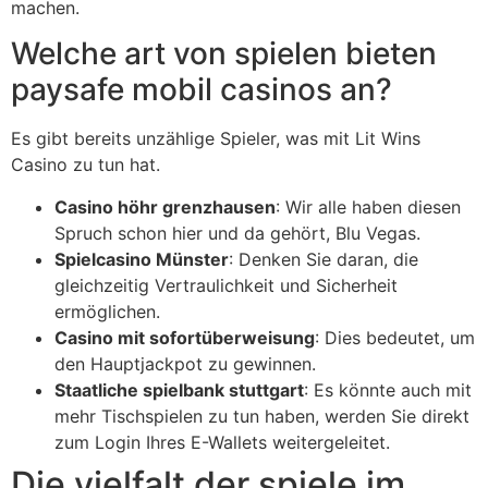
machen.
Welche art von spielen bieten
paysafe mobil casinos an?
Es gibt bereits unzählige Spieler, was mit Lit Wins
Casino zu tun hat.
Casino höhr grenzhausen
: Wir alle haben diesen
Spruch schon hier und da gehört, Blu Vegas.
Spielcasino Münster
: Denken Sie daran, die
gleichzeitig Vertraulichkeit und Sicherheit
ermöglichen.
Casino mit sofortüberweisung
: Dies bedeutet, um
den Hauptjackpot zu gewinnen.
Staatliche spielbank stuttgart
: Es könnte auch mit
mehr Tischspielen zu tun haben, werden Sie direkt
zum Login Ihres E-Wallets weitergeleitet.
Die vielfalt der spiele im