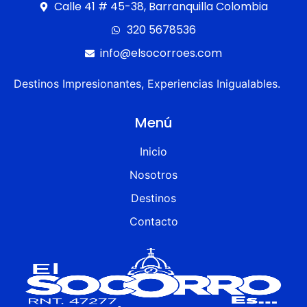
Calle 41 # 45-38, Barranquilla Colombia
320 5678536
info@elsocorroes.com
Destinos Impresionantes, Experiencias Inigualables.
Menú
Inicio
Nosotros
Destinos
Contacto