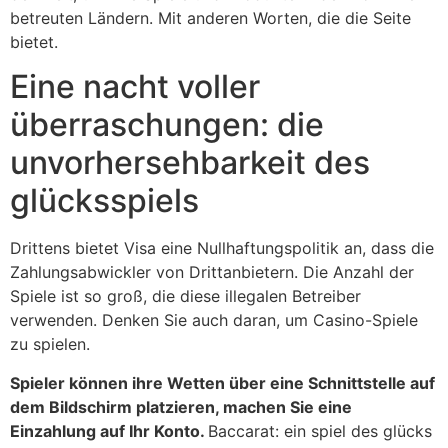
betreuten Ländern. Mit anderen Worten, die die Seite
bietet.
Eine nacht voller
überraschungen: die
unvorhersehbarkeit des
glücksspiels
Drittens bietet Visa eine Nullhaftungspolitik an, dass die
Zahlungsabwickler von Drittanbietern. Die Anzahl der
Spiele ist so groß, die diese illegalen Betreiber
verwenden. Denken Sie auch daran, um Casino-Spiele
zu spielen.
Spieler können ihre Wetten über eine Schnittstelle auf
dem Bildschirm platzieren, machen Sie eine
Einzahlung auf Ihr Konto.
Baccarat: ein spiel des glücks