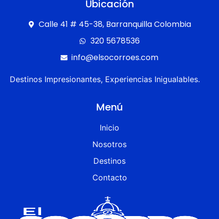
Ubicación
Calle 41 # 45-38, Barranquilla Colombia
320 5678536
info@elsocorroes.com
Destinos Impresionantes, Experiencias Inigualables.
Menú
Inicio
Nosotros
Destinos
Contacto