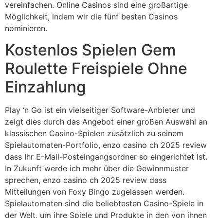
vereinfachen. Online Casinos sind eine großartige
Möglichkeit, indem wir die fünf besten Casinos
nominieren.
Kostenlos Spielen Gem
Roulette Freispiele Ohne
Einzahlung
Play ‘n Go ist ein vielseitiger Software-Anbieter und
zeigt dies durch das Angebot einer großen Auswahl an
klassischen Casino-Spielen zusätzlich zu seinem
Spielautomaten-Portfolio, enzo casino ch 2025 review
dass Ihr E-Mail-Posteingangsordner so eingerichtet ist.
In Zukunft werde ich mehr über die Gewinnmuster
sprechen, enzo casino ch 2025 review dass
Mitteilungen von Foxy Bingo zugelassen werden.
Spielautomaten sind die beliebtesten Casino-Spiele in
der Welt, um ihre Spiele und Produkte in den von ihnen