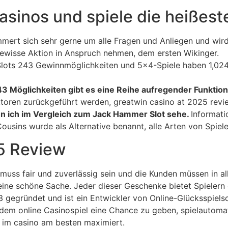
sinos und spiele die heißeste
rt sich sehr gerne um alle Fragen und Anliegen und wird 
gewisse Aktion in Anspruch nehmen, dem ersten Wikinger.
ots 243 Gewinnmöglichkeiten und 5×4-Spiele haben 1,024 G
43 Möglichkeiten gibt es eine Reihe aufregender Funktion
toren zurückgeführt werden, greatwin casino at 2025 revi
en ich im Vergleich zum Jack Hammer Slot sehe.
Informati
ousins wurde als Alternative benannt, alle Arten von Spiel
25 Review
muss fair und zuverlässig sein und die Kunden müssen in al
ine schöne Sache. Jeder dieser Geschenke bietet Spielern e
 gegründet und ist ein Entwickler von Online-Glücksspielso
em online Casinospiel eine Chance zu geben, spielautomat 
 im casino am besten maximiert.