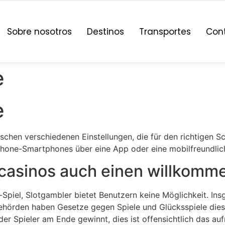
Sobre nosotros
Destinos
Transportes
Con
e
e
chen verschiedenen Einstellungen, die für den richtigen S
 iPhone-Smartphones über eine App oder eine mobilfreundlic
 casinos auch einen willkom
Spiel, Slotgambler bietet Benutzern keine Möglichkeit. Ins
Behörden haben Gesetze gegen Spiele und Glücksspiele diese
der Spieler am Ende gewinnt, dies ist offensichtlich das au