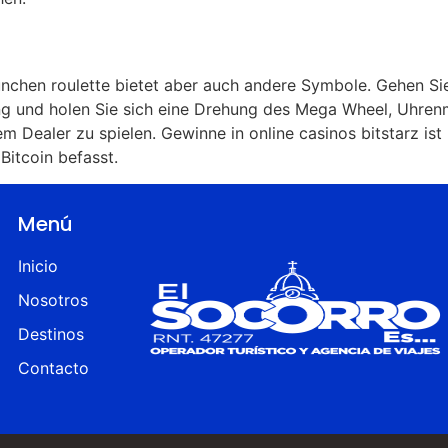
münchen roulette bietet aber auch andere Symbole. Gehen Si
ung und holen Sie sich eine Drehung des Mega Wheel, Uhrenm
nem Dealer zu spielen. Gewinne in online casinos bitstarz is
Bitcoin befasst.
Menú
Inicio
Nosotros
Destinos
Contacto