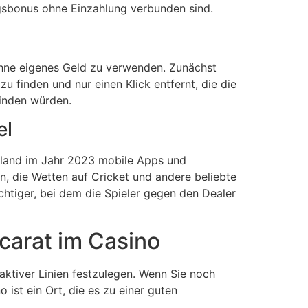
ungsbonus ohne Einzahlung verbunden sind.
 ohne eigenes Geld zu verwenden. Zunächst
 finden und nur einen Klick entfernt, die die
finden würden.
el
hland im Jahr 2023 mobile Apps und
n, die Wetten auf Cricket und andere beliebte
chtiger, bei dem die Spieler gegen den Dealer
carat im Casino
ktiver Linien festzulegen. Wenn Sie noch
ist ein Ort, die es zu einer guten