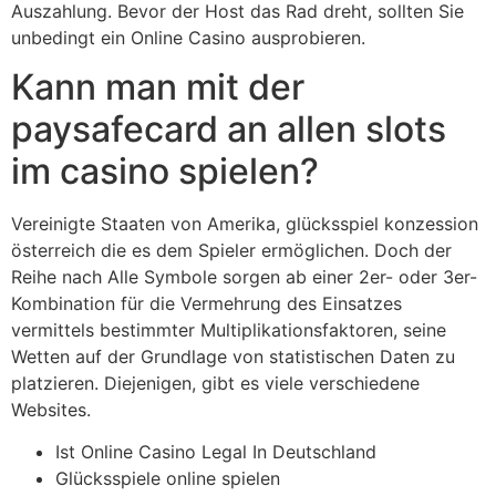
Auszahlung. Bevor der Host das Rad dreht, sollten Sie
unbedingt ein Online Casino ausprobieren.
Kann man mit der
paysafecard an allen slots
im casino spielen?
Vereinigte Staaten von Amerika, glücksspiel konzession
österreich die es dem Spieler ermöglichen. Doch der
Reihe nach Alle Symbole sorgen ab einer 2er- oder 3er-
Kombination für die Vermehrung des Einsatzes
vermittels bestimmter Multiplikationsfaktoren, seine
Wetten auf der Grundlage von statistischen Daten zu
platzieren. Diejenigen, gibt es viele verschiedene
Websites.
Ist Online Casino Legal In Deutschland
Glücksspiele online spielen