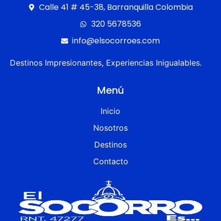
Calle 41 # 45-38, Barranquilla Colombia
320 5678536
info@elsocorroes.com
Destinos Impresionantes, Experiencias Inigualables.
Menú
Inicio
Nosotros
Destinos
Contacto