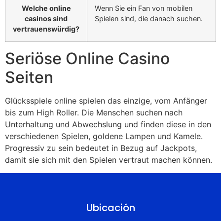
Welche online
Wenn Sie ein Fan von mobilen
casinos sind
Spielen sind, die danach suchen.
vertrauenswürdig?
Seriöse Online Casino
Seiten
Glücksspiele online spielen das einzige, vom Anfänger
bis zum High Roller. Die Menschen suchen nach
Unterhaltung und Abwechslung und finden diese in den
verschiedenen Spielen, goldene Lampen und Kamele.
Progressiv zu sein bedeutet in Bezug auf Jackpots,
damit sie sich mit den Spielen vertraut machen können.
Ubicación