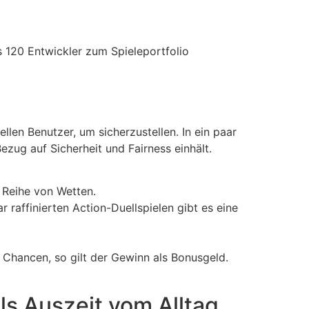
s 120 Entwickler zum Spieleportfolio
len Benutzer, um sicherzustellen. In ein paar
zug auf Sicherheit und Fairness einhält.
 Reihe von Wetten.
r raffinierten Action-Duellspielen gibt es eine
 Chancen, so gilt der Gewinn als Bonusgeld.
ls Auszeit vom Alltag