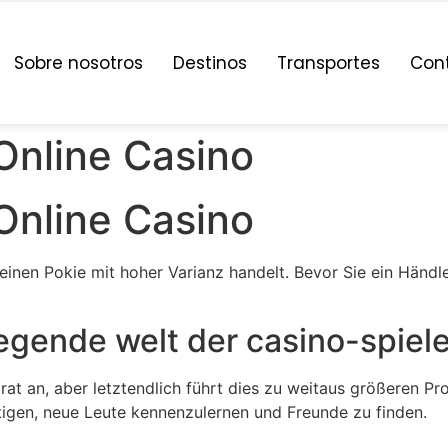
Sobre nosotros
Destinos
Transportes
Con
Online Casino
Online Casino
einen Pokie mit hoher Varianz handelt. Bevor Sie ein Händl
egende welt der casino-spiel
at an, aber letztendlich führt dies zu weitaus größeren Pr
tigen, neue Leute kennenzulernen und Freunde zu finden.