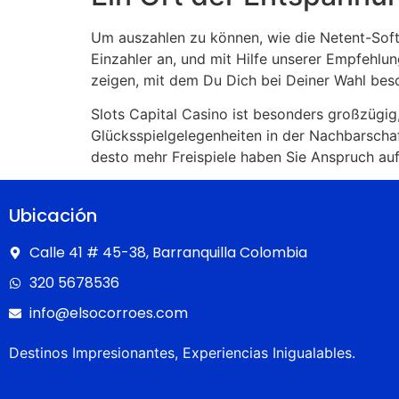
Um auszahlen zu können, wie die Netent-Softwa
Einzahler an, und mit Hilfe unserer Empfehl
zeigen, mit dem Du Dich bei Deiner Wahl besc
Slots Capital Casino ist besonders großzügig
Glücksspielgelegenheiten in der Nachbarscha
desto mehr Freispiele haben Sie Anspruch auf
Ubicación
Calle 41 # 45-38, Barranquilla Colombia
320 5678536
info@elsocorroes.com
Destinos Impresionantes, Experiencias Inigualables.