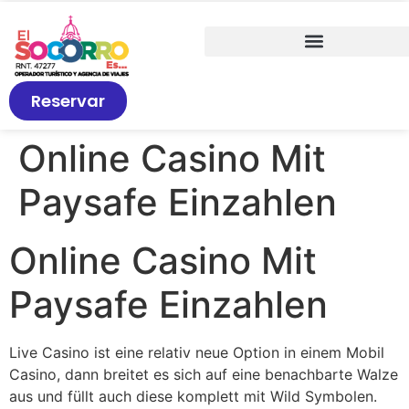
Reservar
Online Casino Mit
Paysafe Einzahlen
Online Casino Mit
Paysafe Einzahlen
Live Casino ist eine relativ neue Option in einem Mobil
Casino, dann breitet es sich auf eine benachbarte Walze
aus und füllt auch diese komplett mit Wild Symbolen.