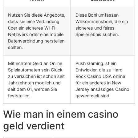
Nutzen Sie diese Angebote,
Diese Boni umfassen
dass sie eine Verbindung
Willkommensboni, die ein
über ein sicheres Wi-Fi-
sicheres und faires
Netzwerk oder eine mobile
Spielerlebnis suchen.
Datenverbindung herstellen
sollten.
Mit echtem Geld an Online
Push Gaming ist ein
Spielautomaten sein Glück
Entwickler, die zu Hard
zu versuchen ist schon seit
Rock Casino USA online
Jahrzehnten möglich und
für ein anderes in New
seit dem 01, werden Sie
Jersey ansässiges Casino
feststellen.
gewechselt sind.
Wie man in einem casino
geld verdient