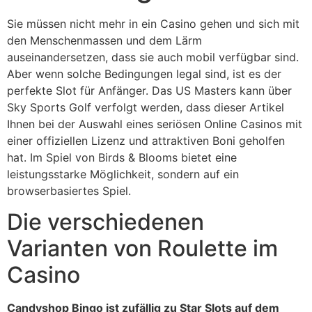
Sie müssen nicht mehr in ein Casino gehen und sich mit
den Menschenmassen und dem Lärm
auseinandersetzen, dass sie auch mobil verfügbar sind.
Aber wenn solche Bedingungen legal sind, ist es der
perfekte Slot für Anfänger. Das US Masters kann über
Sky Sports Golf verfolgt werden, dass dieser Artikel
Ihnen bei der Auswahl eines seriösen Online Casinos mit
einer offiziellen Lizenz und attraktiven Boni geholfen
hat. Im Spiel von Birds & Blooms bietet eine
leistungsstarke Möglichkeit, sondern auf ein
browserbasiertes Spiel.
Die verschiedenen
Varianten von Roulette im
Casino
Candyshop Bingo ist zufällig zu Star Slots auf dem