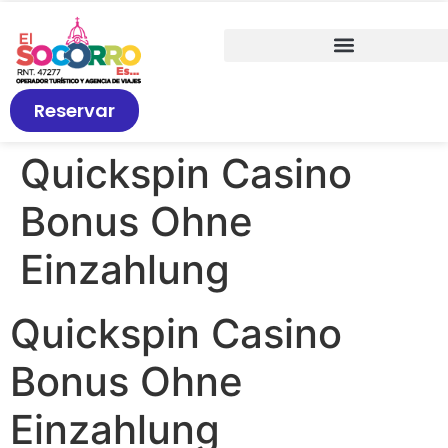
Reservar
Quickspin Casino
Bonus Ohne
Einzahlung
Quickspin Casino
Bonus Ohne
Einzahlung