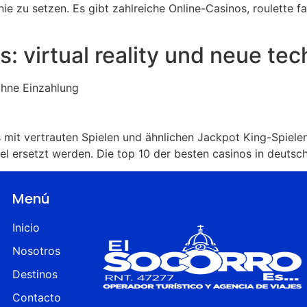
ie zu setzen. Es gibt zahlreiche Online-Casinos, roulette f
s: virtual reality und neue te
Ohne Einzahlung
s mit vertrauten Spielen und ähnlichen Jackpot King-Spiele
l ersetzt werden. Die top 10 der besten casinos in deutsch
Menú
Inicio
Nosotros
Destinos
Contacto