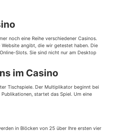
sino
mmer noch eine Reihe verschiedener Casinos.
Website angibt, die wir getestet haben. Die
nline-Slots. Sie sind nicht nur am Desktop
ens im Casino
r Tischspiele. Der Multiplikator beginnt bei
 Publikationen, startet das Spiel. Um eine
werden in Blöcken von 25 über Ihre ersten vier