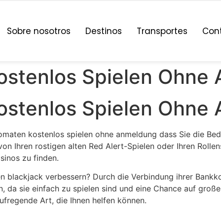
Sobre nosotros
Destinos
Transportes
Con
ostenlos Spielen Ohne
ostenlos Spielen Ohne
utomaten kostenlos spielen ohne anmeldung dass Sie die Bed
von Ihren rostigen alten Red Alert-Spielen oder Ihren Rolle
inos zu finden.
en blackjack verbessern? Durch die Verbindung ihrer Bankko
n, da sie einfach zu spielen sind und eine Chance auf gro
fregende Art, die Ihnen helfen können.