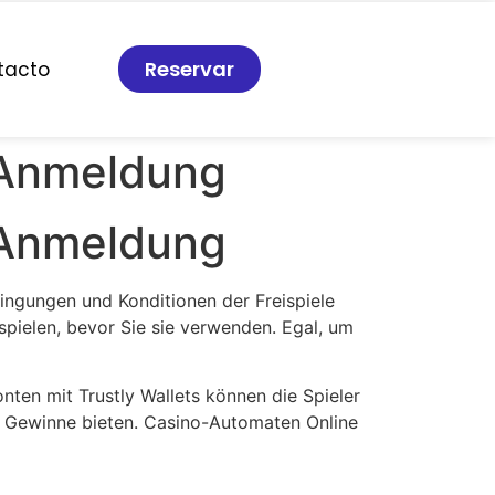
Reservar
tacto
 Anmeldung
 Anmeldung
ingungen und Konditionen der Freispiele
nspielen, bevor Sie sie verwenden. Egal, um
nten mit Trustly Wallets können die Spieler
ße Gewinne bieten. Casino-Automaten Online