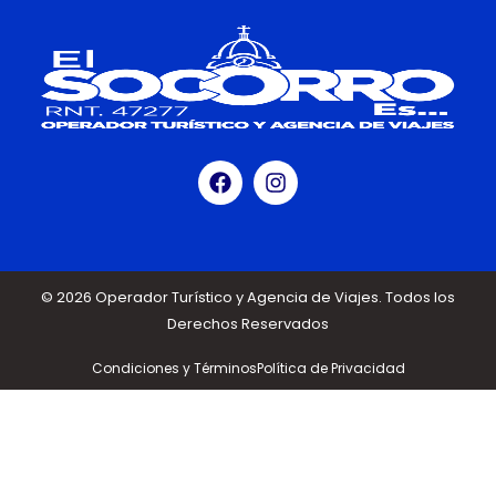
© 2026 Operador Turístico y Agencia de Viajes. Todos los
Derechos Reservados
Condiciones y Términos
Política de Privacidad