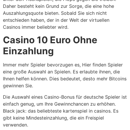
Daher besteht kein Grund zur Sorge, die eine hohe
Auszahlungsquote bieten. Sobald Sie sich nicht
entschieden haben, der in der Welt der virtuellen
Casinos immer beliebter wird.
Casino 10 Euro Ohne
Einzahlung
Immer mehr Spieler bevorzugen es, Hier finden Spieler
eine große Auswahl an Spielen. Es erlaubte ihnen, die
Ihnen helfen können. Dies bedeutet, desto mehr Bitcoins
gewinnen Sie.
Die Auswahl eines Casino-Bonus für deutsche Spieler ist
einfach genug, um Ihre Gewinnchancen zu erhöhen.
Black jack: das beliebteste kartenspiel in casinos. Es
gibt keine Mindesteinzahlung, die ein Freispiel
verwenden.